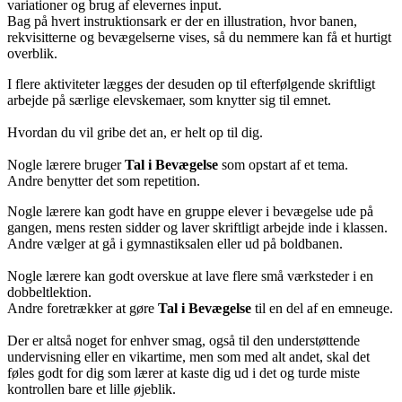
variationer og brug af elevernes input.
Bag på hvert instruktionsark er der en illustration, hvor banen,
rekvisitterne og bevægelserne vises, så du nemmere kan få et hurtigt
overblik.
I flere aktiviteter lægges der desuden op til efterfølgende skriftligt
arbejde på særlige elevskemaer, som knytter sig til emnet.
Hvordan du vil gribe det an, er helt op til dig.
Nogle lærere bruger
Tal i Bevægelse
som opstart af et tema.
Andre benytter det som repetition.
Nogle lærere kan godt have en gruppe elever i bevægelse ude på
gangen, mens resten sidder og laver skriftligt arbejde inde i klassen.
Andre vælger at gå i gymnastiksalen eller ud på boldbanen.
Nogle lærere kan godt overskue at lave flere små værksteder i en
dobbeltlektion.
Andre foretrækker at gøre
Tal i Bevægelse
til en del af en emneuge.
Der er altså noget for enhver smag, også til den understøttende
undervisning eller en vikartime, men som med alt andet, skal det
føles godt for dig som lærer at kaste dig ud i det og turde miste
kontrollen bare et lille øjeblik.