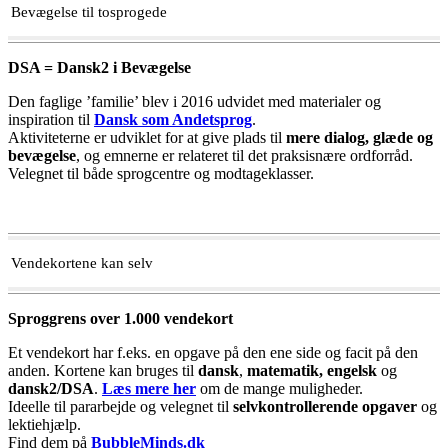
Bevægelse til tosprogede
DSA = Dansk2 i Bevægelse
Den faglige ’familie’ blev i 2016 udvidet med materialer og
inspiration til
Dansk som Andetsprog
.
Aktiviteterne er udviklet for at give plads til
mere dialog, glæde og
bevægelse
, og emnerne er relateret til det praksisnære ordforråd.
Velegnet til både sprogcentre og modtageklasser.
Vendekortene kan selv
Sproggrens over 1.000 vendekort
Et vendekort har f.eks. en opgave på den ene side og facit på den
anden. Kortene kan bruges til
dansk
,
matematik,
engelsk
og
dansk2/DSA
.
Læs mere her
om de mange muligheder.
Ideelle til pararbejde og velegnet til
selvkontrollerende opgaver
og
lektiehjælp.
Find dem på
BubbleMinds.dk