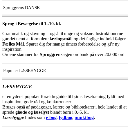
Sproggrens DANSK
Sprog i Bevægelse til 1.-10. kl.
Grammatik og stavning – også til unge og voksne. Instruktionerne
gør det nemt at formulere
læringsmål
, og det faglige indhold følger
Fælles Mål.
Sparer dig for mange timers forberedelse og gi’r ny
inspiration.
Ordene stammer fra
Sproggrens
egen ordbank på over 20.000 ord.
Populær LÆSEHYGGE
LÆSEHYGGE
er en yderst populær forældreguide til børns læsetræning fyldt med
inspiration, gode råd og konkurrencer.
Bruges også af pædagoger, lærere og bibliotekarer i hele landet til at
sprede
glæde og læselyst
blandt børn i 0.-5. kl.
Læsehygge
findes som
e-bog
,
lydbog
,
punktbog
.