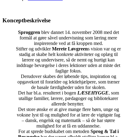
Konceptbeskrivelse
Sproggren
blev dannet 14. november 2008 med det
formål at gøre såvel undervisning som læring mere
inspirerende ved at få kroppen med.
Stifter og udvikler
Merete Løvgreen
s vision var og er
stadig at skabe helt konkrete aktiviteter og oplæg til
lærere og undervisere, så de nemt og hurtigt kan
inddrage bevægelse i deres lektioner uden at miste det
faglige fokus.
Derudover skabes der løbende tips, inspiration og
opgavekort til forældre og lektiehjælpere, som træner
de basale færdigheder uden for skolen.
Det har bl.a. resulteret i bogen
LÆSEHYGGE
, som
utallige familier, lærere, pædagoger og bibliotekarer
allerede benytter.
Det store ønske er at give mange flere børn, unge og
voksne lyst til og mulighed for at lære de vigtigste fag
– dansk, engelsk og matematik – så de har større
mulighed for at få en uddannelse.
For at sprede budskabet om metoden
Sprog & Tal i
Bevægelse
har der været afholdt utallige kurser bl.a.