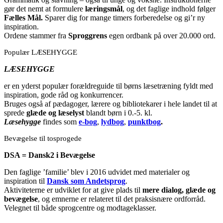
gør det nemt at formulere
læringsmål
, og det faglige indhold følger
Fælles Mål.
Sparer dig for mange timers forberedelse og gi’r ny
inspiration.
Ordene stammer fra
Sproggrens
egen ordbank på over 20.000 ord.
Populær LÆSEHYGGE
LÆSEHYGGE
er en yderst populær forældreguide til børns læsetræning fyldt med
inspiration, gode råd og konkurrencer.
Bruges også af pædagoger, lærere og bibliotekarer i hele landet til at
sprede
glæde og læselyst
blandt børn i 0.-5. kl.
Læsehygge
findes som
e-bog
,
lydbog
,
punktbog
.
Bevægelse til tosprogede
DSA = Dansk2 i Bevægelse
Den faglige ’familie’ blev i 2016 udvidet med materialer og
inspiration til
Dansk som Andetsprog
.
Aktiviteterne er udviklet for at give plads til
mere dialog, glæde og
bevægelse
, og emnerne er relateret til det praksisnære ordforråd.
Velegnet til både sprogcentre og modtageklasser.