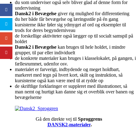
du som underviser også selv bliver glad af denne form for
undervisning
Dansk2 i Bevægelse
giver rig mulighed for differentiering
du her både får bevægelse og læringsstile på én gang
kursisterne ikke føler sig ydmyget af ord og eksempler til
trods for deres begynderniveau
de forskellige aktiviteter også lægger op til socialt samspil på
holdet
Dansk2 i Bevægelse
kan bruges til hele holdet, i mindre
grupper, til par eller individuelt
de konkrete materialer kan bruges i klasselokalet, på gangen, i
fællesrummet, udenfor osv.
materialet er farverigt, indbydende og meget holdbart,
markeret med tegn på hvert kort, skilt og instruktion, så
kursisterne også kan være med til at rydde op
de skriftlige forklaringer er suppleret med illustrationer, så
man nemt og hurtigt kan danne sig et overblik over banen og
bevægelserne
Gå den direkte vej til
Sproggrens
DANSK2-materialer
.