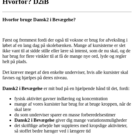
Hvorfor? D2iB
Hvorfor bruge Dansk2 i Bevægelse?
Først og fremmest fordi der også til voksne er brug for afveksling i
løbet af en lang dag på skolebænken. Mange af kursisterne er slet
ikke vant til at sidde stille eller lære så intenst, som de nu skal, og de
har brug for flere vinkler til at få de mange nye ord, lyde og regler
helt på plads.
Det kræver meget af den enkelte underviser, hvis alle kursister skal
favnes og hjælpes på deres niveau.
Dansk2 i Bevægelse
er mit bud på en hjælpende hånd til det, fordi:
fysisk aktivitet gavner indlæring og koncentration
mange af vores kursister har brug for at bruge kroppen, når de
skal lære
du som underviser sparer en masse forberedelsestimer
Dansk2 i Bevægelse
giver dig mange variationsmuligheder
det skriftlige arbejde bør suppleres med kropslige aktiviteter,
så stoffet bedre hænger ved i længere tid