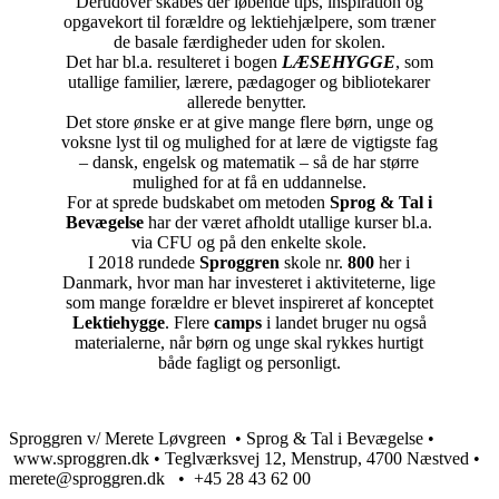
Derudover skabes der løbende tips, inspiration og
opgavekort til forældre og lektiehjælpere, som træner
de basale færdigheder uden for skolen.
Det har bl.a. resulteret i bogen
LÆSEHYGGE
, som
utallige familier, lærere, pædagoger og bibliotekarer
allerede benytter.
Det store ønske er at give mange flere børn, unge og
voksne lyst til og mulighed for at lære de vigtigste fag
– dansk, engelsk og matematik – så de har større
mulighed for at få en uddannelse.
For at sprede budskabet om metoden
Sprog & Tal i
Bevægelse
har der været afholdt utallige kurser bl.a.
via CFU og på den enkelte skole.
I 2018 rundede
Sproggren
skole nr.
800
her i
Danmark, hvor man har investeret i aktiviteterne, lige
som mange forældre er blevet inspireret af konceptet
Lektiehygge
. Flere
camps
i landet bruger nu også
materialerne, når børn og unge skal rykkes hurtigt
både fagligt og personligt.
Sproggren v/ Merete Løvgreen • Sprog & Tal i Bevægelse •
www.sproggren.dk • Teglværksvej 12, Menstrup, 4700 Næstved •
merete@sproggren.dk • +45 28 43 62 00