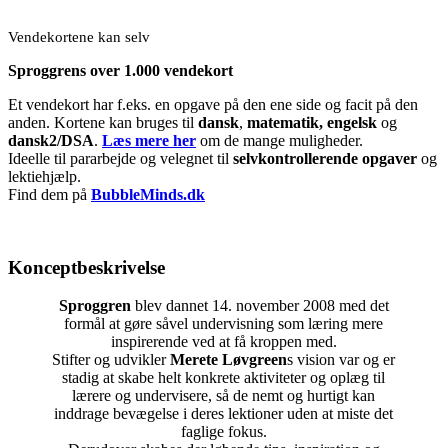
Vendekortene kan selv
Sproggrens over 1.000 vendekort
Et vendekort har f.eks. en opgave på den ene side og facit på den
anden. Kortene kan bruges til
dansk
,
matematik,
engelsk
og
dansk2/DSA
.
Læs mere her
om de mange muligheder.
Ideelle til pararbejde og velegnet til
selvkontrollerende opgaver
og
lektiehjælp.
Find dem på
BubbleMinds.dk
Konceptbeskrivelse
Sproggren
blev dannet 14. november 2008 med det
formål at gøre såvel undervisning som læring mere
inspirerende ved at få kroppen med.
Stifter og udvikler
Merete Løvgreen
s vision var og er
stadig at skabe helt konkrete aktiviteter og oplæg til
lærere og undervisere, så de nemt og hurtigt kan
inddrage bevægelse i deres lektioner uden at miste det
faglige fokus.