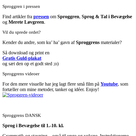
Sproggren i pressen
Find artikler fra
pressen
om
Sproggren
,
Sprog & Tal i Bevægelse
og
Merete Løvgreen
.
Vil du sprede ordet?
Kender du andre, som ku’ ha’ gavn af
Sproggrens
materialer?
Så download og print en
Gratis Guld-plakat
og sæt den op et godt sted ;o)
Sproggrens videoer
For den mere visuelle har jeg lagt flere små film på
Youtube
, som
fortæller om mine metoder, tanker og idéer. Enjoy!
Sproggrens DANSK
Sprog i Bevægelse til 1.-10. kl.
Grammatik og stavning – også til unge og voksne. Instruktionerne